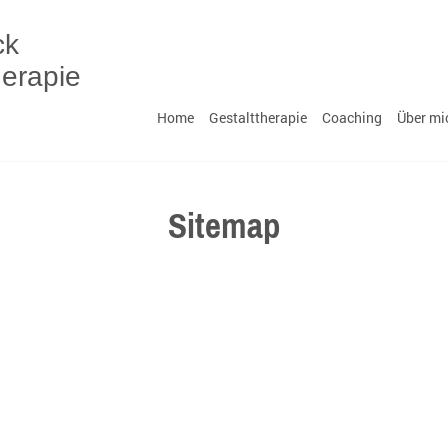
ck
herapie
Home
Gestalttherapie
Coaching
Über mi
itscheck
ie und Coaching
Sitemap